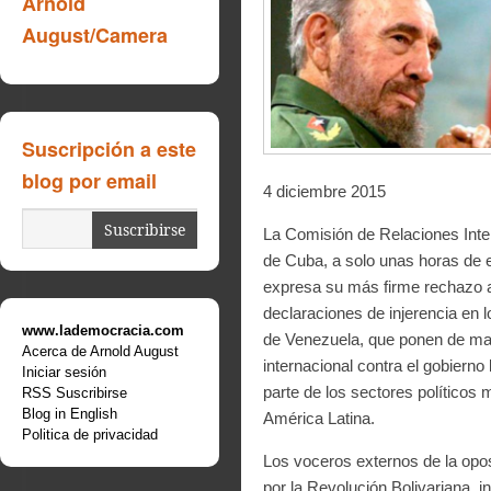
Arnold
August/Camera
Suscripción a este
blog por email
4 diciembre 2015
La Comisión de Relaciones Inte
de Cuba, a solo unas horas de e
expresa su más firme rechazo a
declaraciones de injerencia en 
www.lademocracia.com
de Venezuela, que ponen de man
Acerca de Arnold August
internacional contra el gobiern
Iniciar sesión
parte de los sectores políticos
RSS Suscribirse
Blog in English
América Latina.
Politica de privacidad
Los voceros externos de la opos
por la Revolución Bolivariana,